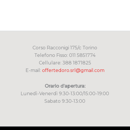
Corso Racconigi 175/c Torino
Telefono Fisso: 011 5851774
Cellulare: 388 1871825
E-mail:
offertedoro.srl@gmail.com
Orario d’apertura:
Lunedì-Venerdì 9:30-13:00/15:00-19:00
Sabato 9:30-13:00