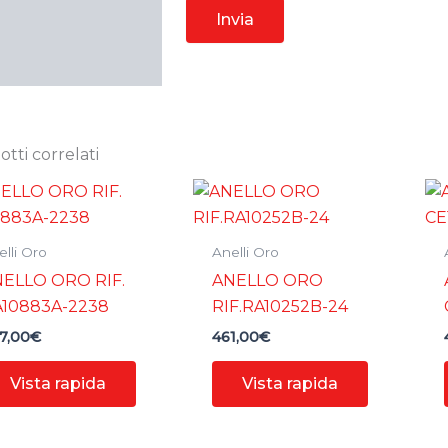
tti correlati
lli Oro
Anelli Oro
ELLO ORO RIF.
ANELLO ORO
10883A-2238
RIF.RA10252B-24
7,00
€
461,00
€
Vista rapida
Vista rapida