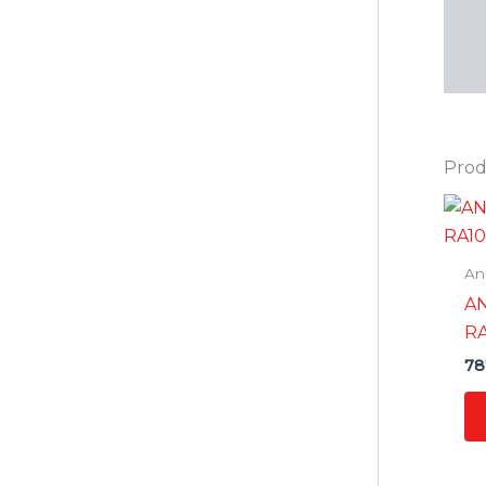
Prodo
Ane
AN
RA
78