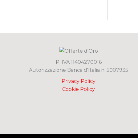
P. IVA 11404270016
Autorizzazione Banca d'Italia n. 5007935
Privacy Policy
Cookie Policy