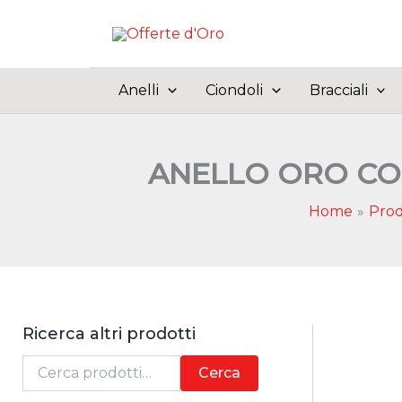
Vai
al
contenuto
Anelli
Ciondoli
Bracciali
ANELLO ORO CON 
Home
Prod
Ricerca altri prodotti
C
Cerca
e
r