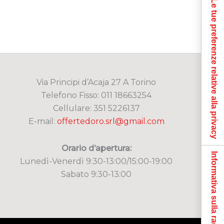
Le tue preferenze relative alla privacy
Via Principi d’Acaja 27 A Torino
Telefono Fisso: 011 18663254
Cellulare: 351 5226137
E-mail:
offertedoro.srl@gmail.com
Orario d’apertura:
Informativa sulla raccolta
Lunedì-Venerdì 9:30-13:00/15:00-19:00
Sabato 9:30-13:00