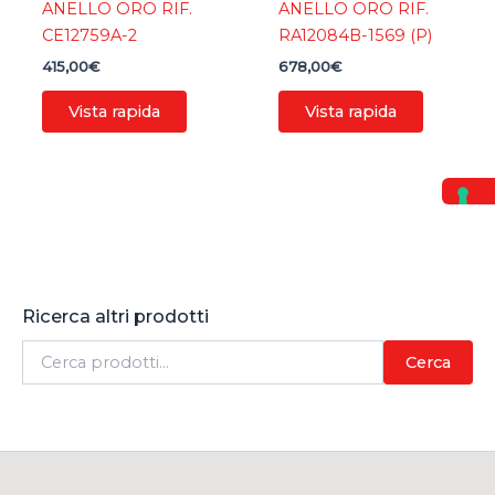
ANELLO ORO RIF.
ANELLO ORO RIF.
CE12759A-2
RA12084B-1569 (P)
415,00
€
678,00
€
Vista rapida
Vista rapida
Ricerca altri prodotti
C
Cerca
e
r
c
a
: