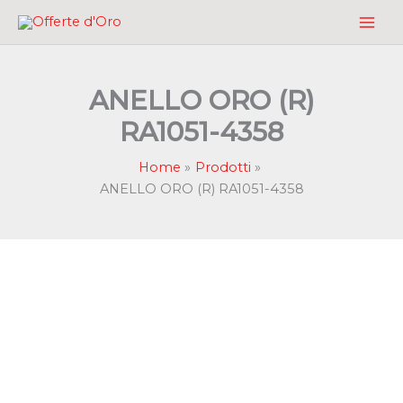
Vai
al
contenuto
ANELLO ORO (R)
RA1051-4358
Home
Prodotti
ANELLO ORO (R) RA1051-4358