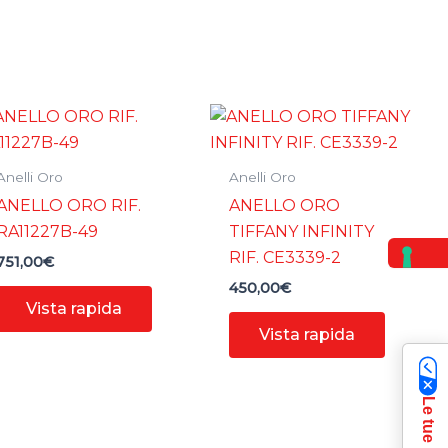
Anelli Oro
Anelli Oro
ANELLO ORO RIF.
ANELLO ORO
RA11227B-49
TIFFANY INFINITY
RIF. CE3339-2
751,00
€
450,00
€
Vista rapida
Vista rapida