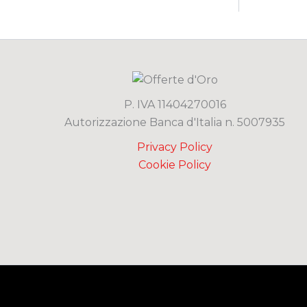
P. IVA 11404270016
Autorizzazione Banca d'Italia n. 5007935
Privacy Policy
Cookie Policy