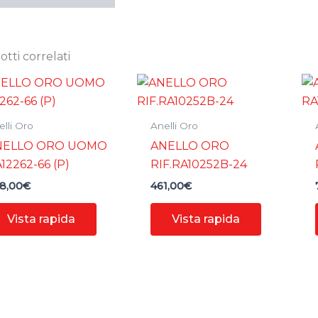
tti correlati
lli Oro
Anelli Oro
NELLO ORO UOMO
ANELLO ORO
12262-66 (P)
RIF.RA10252B-24
8,00
€
461,00
€
Vista rapida
Vista rapida