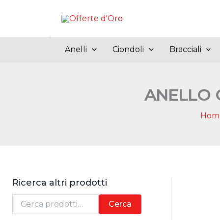
Vai
al
contenuto
Anelli
Ciondoli
Bracciali
ANELLO 
Hom
Ricerca altri prodotti
C
Cerca
e
r