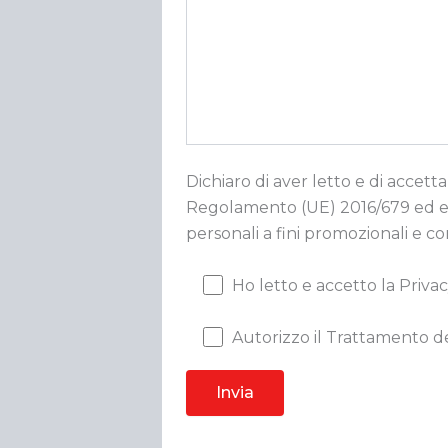
Dichiaro di aver letto e di accetta
Regolamento (UE) 2016/679 ed esp
personali a fini promozionali e c
Ho letto e accetto la Privac
Autorizzo il Trattamento de