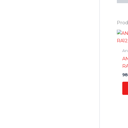
Prodo
Ane
A
RA
98