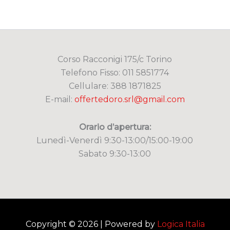
Corso Racconigi 175/c Torino
Telefono Fisso: 011 5851774
Cellulare: 388 1871825
E-mail:
offertedoro.srl@gmail.com
Orario d’apertura:
Lunedì-Venerdì 9:30-13:00/15:00-19:00
Sabato 9:30-13:00
Copyright © 2026 | Powered by
Logica Italia