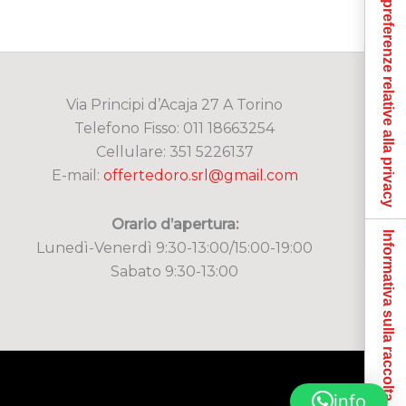
Le tue preferenze relative alla privacy
Via Principi d’Acaja 27 A Torino
Telefono Fisso: 011 18663254
Cellulare: 351 5226137
E-mail:
offertedoro.srl@gmail.com
Orario d’apertura:
Informativa sulla raccolta
Lunedì-Venerdì 9:30-13:00/15:00-19:00
Sabato 9:30-13:00
info