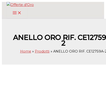
Vai
al
contenuto
ANELLO ORO RIF. CE12759
2
Home
Prodotti
ANELLO ORO RIF. CE12759A-