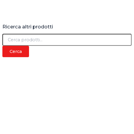
Ricerca altri prodotti
C
e
r
Cerca
c
a
: