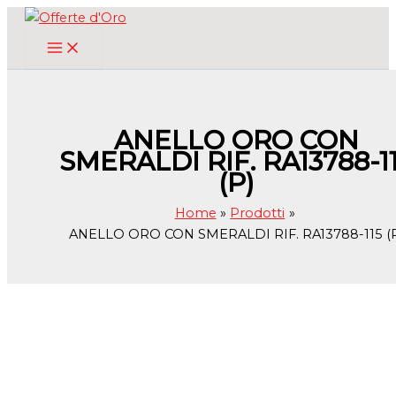
Vai
al
contenuto
ANELLO ORO CON
SMERALDI RIF. RA13788-1
(P)
Home
Prodotti
ANELLO ORO CON SMERALDI RIF. RA13788-115 (