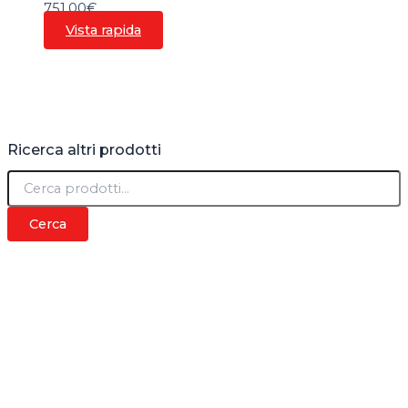
751,00
€
Vista rapida
Ricerca altri prodotti
C
e
r
Cerca
c
a
: