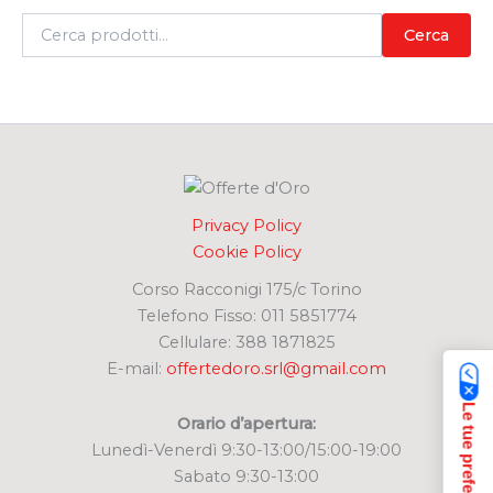
C
Cerca
e
r
c
a
:
Privacy Policy
Cookie Policy
Corso Racconigi 175/c Torino
Telefono Fisso: 011 5851774
Cellulare: 388 1871825
E-mail:
offertedoro.srl@gmail.com
Orario d’apertura:
Lunedì-Venerdì 9:30-13:00/15:00-19:00
Sabato 9:30-13:00