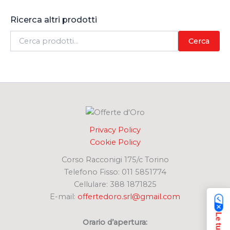
Ricerca altri prodotti
C
Cerca
e
r
c
a
:
Privacy Policy
Cookie Policy
Corso Racconigi 175/c Torino
Telefono Fisso: 011 5851774
Cellulare: 388 1871825
E-mail:
offertedoro.srl@gmail.com
Orario d’apertura: