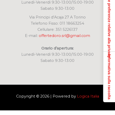
Le tue preferenze relative alla privacy
Lunedì-Venerdì 9:30-13:00/15:00-19:00
Sabato 9:30-13:00
Via Principi d’Acaja 27 A Torino
Telefono Fisso: 011 18663254
Cellulare: 351 5226137
E-mail:
offertedoro.srl@gmail.com
Orario d’apertura:
Lunedì-Venerdì 9:30-13:00/15:00-19:00
Informativa sulla raccolta
Sabato 9:30-13:00
Copyright © 2026 | Powered by
Logica Italia
Siamo lieti di rispondere alle tue domande.