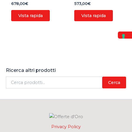
678,00
€
573,00
€
Vista rapida
Vista rapida
Ricerca altri prodotti
C
Cerca
e
r
c
a
:
Privacy Policy