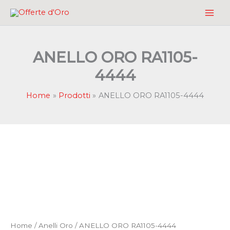
Vai
al
contenuto
ANELLO ORO RA1105-
4444
Home
Prodotti
ANELLO ORO RA1105-4444
Home
/
Anelli Oro
/ ANELLO ORO RA1105-4444