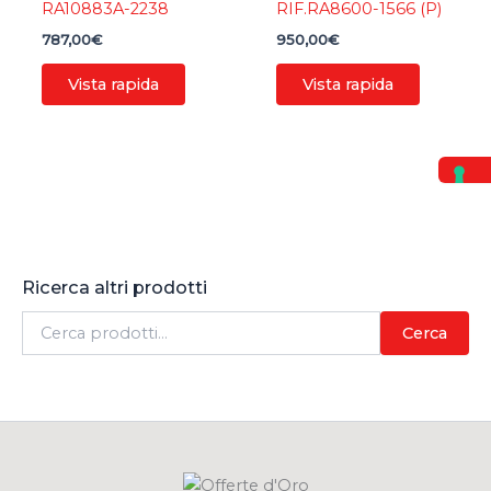
RA10883A-2238
RIF.RA8600-1566 (P)
787,00
€
950,00
€
Vista rapida
Vista rapida
Ricerca altri prodotti
C
Cerca
e
r
c
a
: