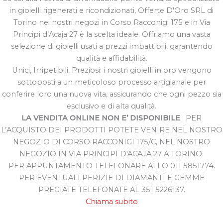
in gioielli rigenerati e ricondizionati, Offerte D'Oro SRL di
Torino nei nostri negozi in Corso Racconigi 175 e in Via
Principi d’Acaja 27 è la scelta ideale. Offriamo una vasta
selezione di gioielli usati a prezzi imbattibili, garantendo
qualità e affidabilità.
Unici, Irripetibili, Preziosi: i nostri gioielli in oro vengono
sottoposti a un meticoloso processo artigianale per
conferire loro una nuova vita, assicurando che ogni pezzo sia
esclusivo e di alta qualità.
LA VENDITA ONLINE NON E’ DISPONIBILE
. PER
L’ACQUISTO DEI PRODOTTI POTETE VENIRE NEL NOSTRO
NEGOZIO DI CORSO RACCONIGI 175/C, NEL NOSTRO
NEGOZIO IN VIA PRINCIPI D'ACAJA 27 A TORINO.
PER APPUNTAMENTO TELEFONARE ALLO 011 5851774.
PER EVENTUALI PERIZIE DI DIAMANTI E GEMME
PREGIATE TELEFONATE AL 351 5226137.
Chiama subito