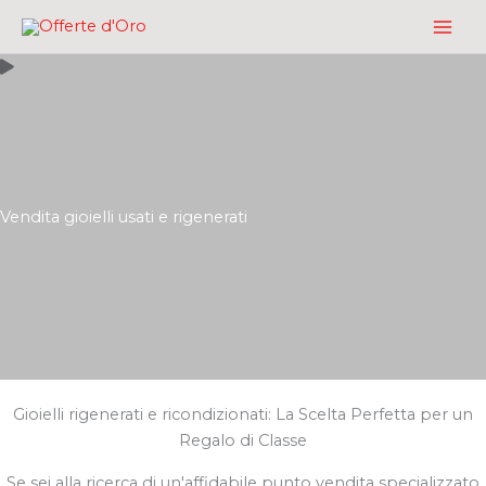
Vai
al
contenuto
Vendita gioielli usati e rigenerati
Gioielli rigenerati e ricondizionati: La Scelta Perfetta per un
Regalo di Classe
Se sei alla ricerca di un'affidabile punto vendita specializzato