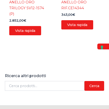
ANELLO ORO
ANELLO ORO
TRILOGY SV12-1574
RIF.CE14344
(P)
343,00
€
2.852,00
€
Vista rapida
Vista rapida
Ricerca altri prodotti
C
Cerca
e
r
c
a
: