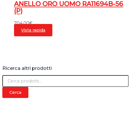
ANELLO ORO UOMO RA11694B-56
(P)
704,00
€
Vista rapida
Ricerca altri prodotti
C
e
r
Cerca
c
a
: