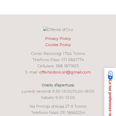
r
c
a
:
Privacy Policy
Cookie Policy
Corso Racconigi 175/c Torino
Telefono Fisso: 011 5851774
Cellulare: 388 1871825
E-mail:
offertedoro.srl@gmail.com
Le tue preferenze relative alla privacy
Orario d’apertura:
Lunedì-Venerdì 9:30-13:00/15:00-19:00
Sabato 9:30-13:00
Via Principi d’Acaja 27 A Torino
Telefono Fisso: 011 18663254