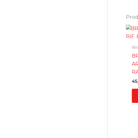
Prodo
Br
B
AR
RA
45