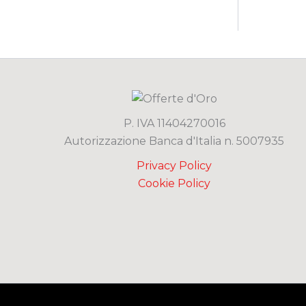
P. IVA 11404270016
Autorizzazione Banca d'Italia n. 5007935
Privacy Policy
Cookie Policy