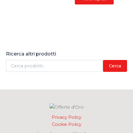
Ricerca altri prodotti
C
Cerca
e
r
c
a
:
Privacy Policy
Cookie Policy