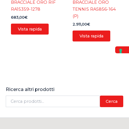
BRACCIALE ORO RIF
BRACCIALE ORO
RA15359-1278
TENNIS RA5856-164
(P)
683,00
€
2.911,00
€
Vista rapida
Vista rapida
Ricerca altri prodotti
C
Cerca
e
r
c
a
: