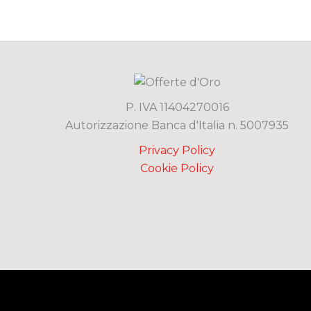
P. IVA 11404270016
Autorizzazione Banca d'Italia n. 5007935
Privacy Policy
Cookie Policy