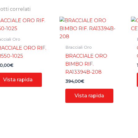
tti correlati
cciali Oro
Bracciali Oro
ACCIALE ORO RIF.
550-1025
BRACCIALE ORO
BIMBO RIF.
0,00
€
RA13394B-208
Vista rapida
394,00
€
Vista rapida