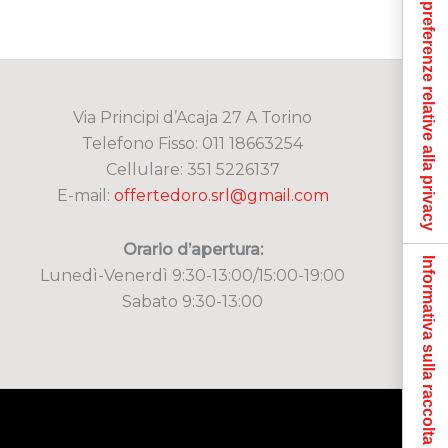
Le tue preferenze relative alla privacy
Via Principi d’Acaja 27 A Torino
Telefono Fisso: 011 18663254
Cellulare: 351 5226137
E-mail:
offertedoro.srl@gmail.com
Orario d’apertura:
Informativa sulla raccolta
Lunedì-Venerdì 9:30-13:00/15:00-19:00
Sabato 9:30-13:00