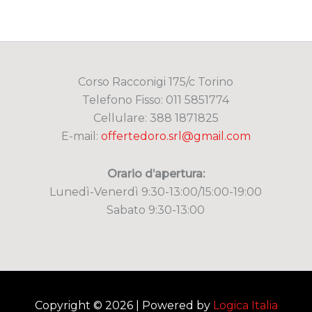
Corso Racconigi 175/c Torino
Telefono Fisso: 011 5851774
Cellulare: 388 1871825
E-mail:
offertedoro.srl@gmail.com
Orario d’apertura:
Lunedì-Venerdì 9:30-13:00/15:00-19:00
Sabato 9:30-13:00
Copyright © 2026 | Powered by
Logica Italia