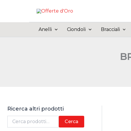
Vai
al
contenuto
Anelli
Ciondoli
Bracciali
BR
Ricerca altri prodotti
C
Cerca
e
r