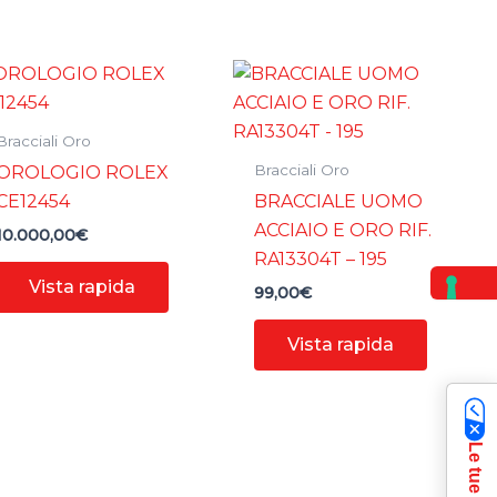
Bracciali Oro
Bracciali Oro
OROLOGIO ROLEX
CE12454
BRACCIALE UOMO
ACCIAIO E ORO RIF.
10.000,00
€
RA13304T – 195
Vista rapida
99,00
€
Vista rapida