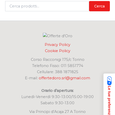
C
Cerca
e
r
c
a
:
Privacy Policy
Cookie Policy
Corso Racconigi 175/c Torino
Telefono Fisso: 011 5851774
Cellulare: 388 1871825
E-mail:
offertedoro.srl@gmail.com
Orario d’apertura:
Lunedì-Venerdì 9:30-13:00/15:00-19:00
Sabato 9:30-13:00
Via Principi d’Acaja 27 A Torino