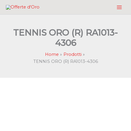
Vai
al
contenuto
TENNIS ORO (R) RA1013-
4306
Home
Prodotti
TENNIS ORO (R) RA1013-4306