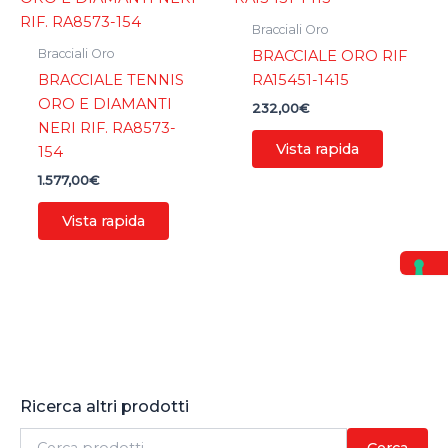
Bracciali Oro
Bracciali Oro
BRACCIALE ORO RIF
BRACCIALE TENNIS
RA15451-1415
ORO E DIAMANTI
232,00
€
NERI RIF. RA8573-
Vista rapida
154
1.577,00
€
Vista rapida
Ricerca altri prodotti
C
Cerca