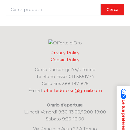
C
Cerca
e
r
c
a
:
Privacy Policy
Cookie Policy
Corso Racconigi 175/c Torino
Telefono Fisso: 011 5851774
Cellulare: 388 1871825
E-mail:
offertedoro.srl@gmail.com
Orario d’apertura:
Lunedì-Venerdì 9:30-13:00/15:00-19:00
Sabato 9:30-13:00
Via Principi d’Acaja 27 A Torino