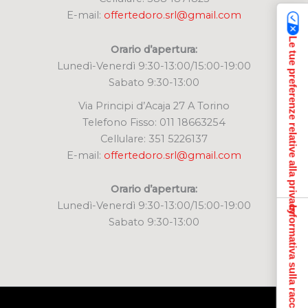
E-mail:
offertedoro.srl@gmail.com
Le tue preferenze relative alla privacy
Orario d’apertura:
Lunedì-Venerdì 9:30-13:00/15:00-19:00
Sabato 9:30-13:00
Via Principi d’Acaja 27 A Torino
Telefono Fisso: 011 18663254
Cellulare: 351 5226137
E-mail:
offertedoro.srl@gmail.com
Orario d’apertura:
Lunedì-Venerdì 9:30-13:00/15:00-19:00
Informativa sulla raccolta
Sabato 9:30-13:00