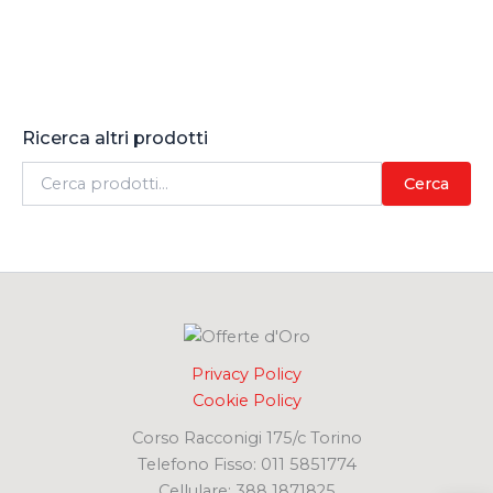
Ricerca altri prodotti
C
Cerca
e
r
c
a
:
Privacy Policy
Cookie Policy
Corso Racconigi 175/c Torino
Telefono Fisso: 011 5851774
Cellulare: 388 1871825