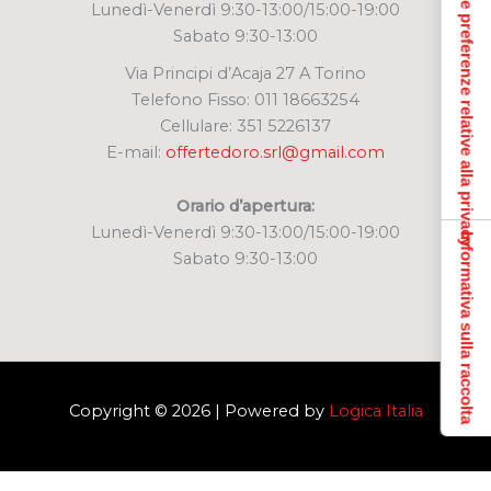
Le tue preferenze relative alla privacy
Lunedì-Venerdì 9:30-13:00/15:00-19:00
Sabato 9:30-13:00
Via Principi d’Acaja 27 A Torino
Telefono Fisso: 011 18663254
Cellulare: 351 5226137
E-mail:
offertedoro.srl@gmail.com
Orario d’apertura:
Lunedì-Venerdì 9:30-13:00/15:00-19:00
Informativa sulla raccolta
Sabato 9:30-13:00
Copyright © 2026 | Powered by
Logica Italia
Siamo lieti di rispondere alle tue domande.