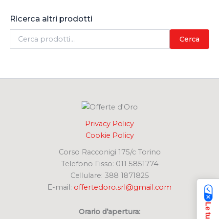
Ricerca altri prodotti
C
Cerca
e
r
c
a
:
Privacy Policy
Cookie Policy
Corso Racconigi 175/c Torino
Telefono Fisso: 011 5851774
Cellulare: 388 1871825
E-mail:
offertedoro.srl@gmail.com
Orario d’apertura: