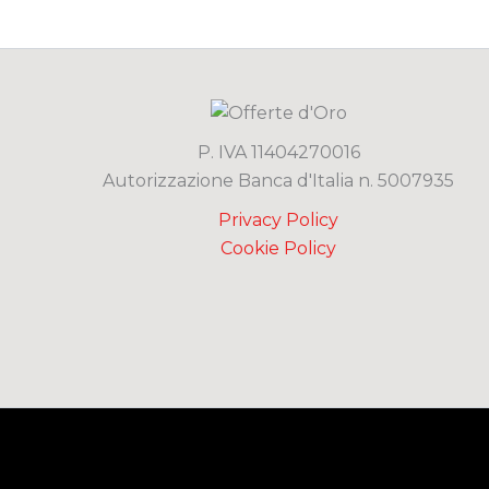
P. IVA 11404270016
Autorizzazione Banca d'Italia n. 5007935
Privacy Policy
Cookie Policy