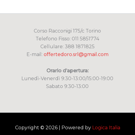
Corso Racconigi 175/c Torino
Telefono Fisso: 011 5851774
Cellulare: 388 1871825
E-mail:
offertedoro.srl@gmail.com
Orario d’apertura:
Lunedì-Venerdì 9:30-13:00/15:00-19:00
Sabato 9:30-13:00
Copyright © 2026 | Powered by
Logica Italia