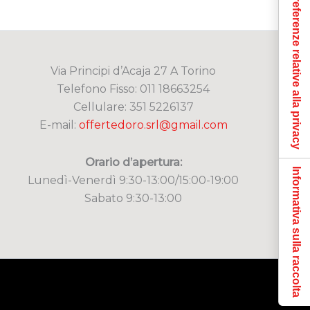
Le tue preferenze relative alla privacy
Via Principi d’Acaja 27 A Torino
Telefono Fisso: 011 18663254
Cellulare: 351 5226137
E-mail:
offertedoro.srl@gmail.com
Orario d’apertura:
Informativa sulla raccolta
Lunedì-Venerdì 9:30-13:00/15:00-19:00
Sabato 9:30-13:00