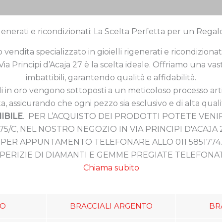
igenerati e ricondizionati: La Scelta Perfetta per un Regal
o vendita specializzato in gioielli rigenerati e ricondiziona
ia Principi d’Acaja 27 è la scelta ideale. Offriamo una vasta
imbattibili, garantendo qualità e affidabilità.
 gioielli in oro vengono sottoposti a un meticoloso processo 
ta, assicurando che ogni pezzo sia esclusivo e di alta quali
IBILE
. PER L’ACQUISTO DEI PRODOTTI POTETE VEN
75/C, NEL NOSTRO NEGOZIO IN VIA PRINCIPI D'ACAJA 
PER APPUNTAMENTO TELEFONARE ALLO 011 5851774.
PERIZIE DI DIAMANTI E GEMME PREGIATE TELEFONATE 
Chiama subito
RO
BRACCIALI ARGENTO
BR