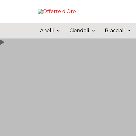
Vai
al
contenuto
Anelli
Ciondoli
Bracciali