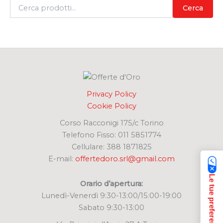
C
Cerca
e
r
c
a
:
Privacy Policy
Cookie Policy
Corso Racconigi 175/c Torino
Telefono Fisso: 011 5851774
Cellulare: 388 1871825
E-mail:
offertedoro.srl@gmail.com
Orario d’apertura:
Lunedì-Venerdì 9:30-13:00/15:00-19:00
Sabato 9:30-13:00