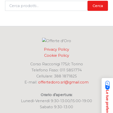
C
Cerca
e
r
c
a
:
Privacy Policy
Cookie Policy
Corso Racconigi 175/c Torino
Telefono Fisso: 011 5851774
Cellulare: 388 1871825
E-mail:
offertedoro.srl@gmail.com
Orario d’apertura:
Lunedì-Venerdì 9:30-13:00/15:00-19:00
Sabato 9:30-13:00