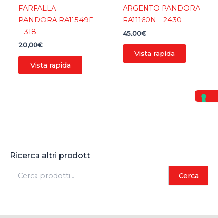
FARFALLA
ARGENTO PANDORA
PANDORA RA11549F
RA11160N – 2430
– 318
45,00
€
20,00
€
Vista rapida
Vista rapida
Ricerca altri prodotti
C
Cerca
e
r
c
a