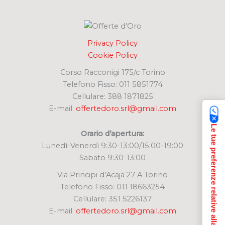
:
Privacy Policy
Cookie Policy
Corso Racconigi 175/c Torino
Telefono Fisso: 011 5851774
Cellulare: 388 1871825
E-mail:
offertedoro.srl@gmail.com
Le tue preferenze relative alla privacy
Orario d’apertura:
Lunedì-Venerdì 9:30-13:00/15:00-19:00
Sabato 9:30-13:00
Via Principi d’Acaja 27 A Torino
Telefono Fisso: 011 18663254
Cellulare: 351 5226137
E-mail:
offertedoro.srl@gmail.com