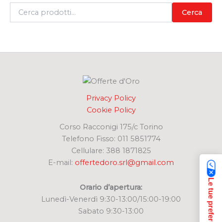
C
Cerca
e
r
c
a
:
Privacy Policy
Cookie Policy
Corso Racconigi 175/c Torino
Telefono Fisso: 011 5851774
Cellulare: 388 1871825
E-mail:
offertedoro.srl@gmail.com
Orario d’apertura:
Lunedì-Venerdì 9:30-13:00/15:00-19:00
Sabato 9:30-13:00