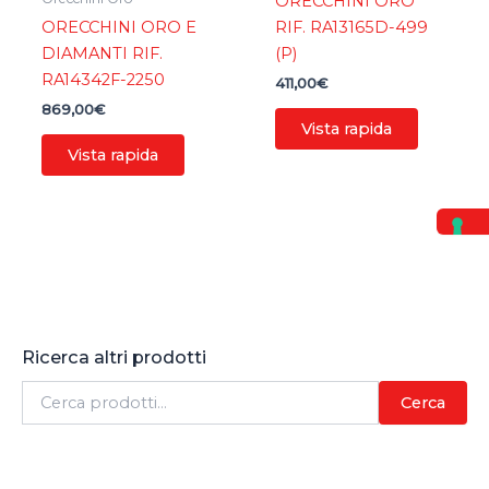
ORECCHINI ORO
ORECCHINI ORO E
RIF. RA13165D-499
DIAMANTI RIF.
(P)
RA14342F-2250
411,00
€
869,00
€
Vista rapida
Vista rapida
Ricerca altri prodotti
C
Cerca
e
r
c
a