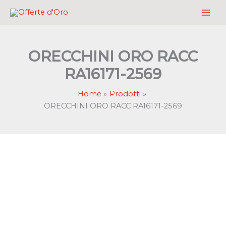
Vai
al
contenuto
ORECCHINI ORO RACC
RA16171-2569
Home
Prodotti
ORECCHINI ORO RACC RA16171-2569