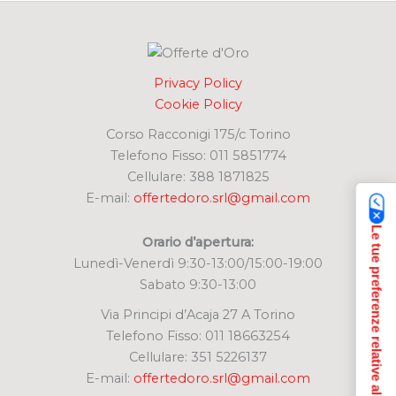
:
Privacy Policy
Cookie Policy
Corso Racconigi 175/c Torino
Telefono Fisso: 011 5851774
Cellulare: 388 1871825
E-mail:
offertedoro.srl@gmail.com
Le tue preferenze relative alla privacy
Orario d’apertura:
Lunedì-Venerdì 9:30-13:00/15:00-19:00
Sabato 9:30-13:00
Via Principi d’Acaja 27 A Torino
Telefono Fisso: 011 18663254
Cellulare: 351 5226137
E-mail:
offertedoro.srl@gmail.com