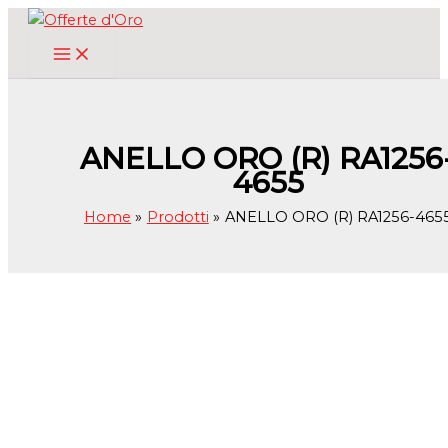
Vai
al
contenuto
ANELLO ORO (R) RA1256
4655
Home
Prodotti
ANELLO ORO (R) RA1256-465