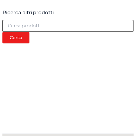
Ricerca altri prodotti
C
e
r
Cerca
c
a
: