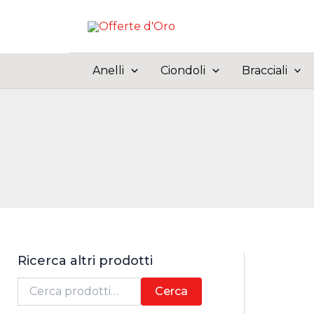
Vai
al
contenuto
Anelli
Ciondoli
Bracciali
Ricerca altri prodotti
C
Cerca
e
r