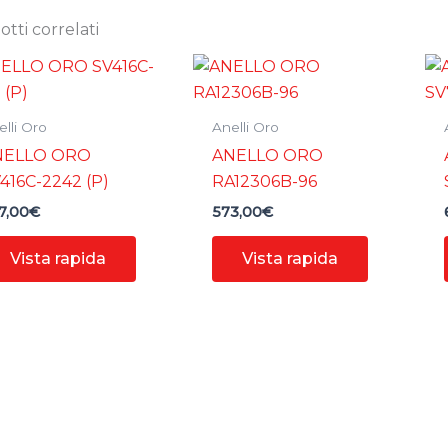
tti correlati
lli Oro
Anelli Oro
NELLO ORO
ANELLO ORO
416C-2242 (P)
RA12306B-96
7,00
€
573,00
€
Vista rapida
Vista rapida