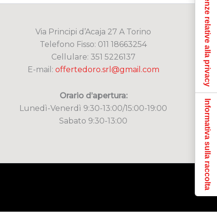
Le tue preferenze relative alla privacy
Via Principi d’Acaja 27 A Torino
Telefono Fisso: 011 18663254
Cellulare: 351 5226137
E-mail:
offertedoro.srl@gmail.com
Orario d’apertura:
Informativa sulla raccolta
Lunedì-Venerdì 9:30-13:00/15:00-19:00
Sabato 9:30-13:00