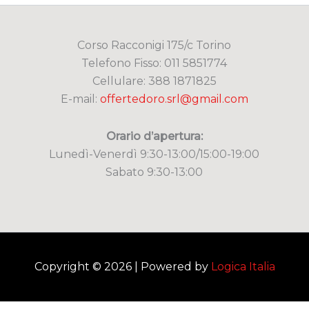
Corso Racconigi 175/c Torino
Telefono Fisso: 011 5851774
Cellulare: 388 1871825
E-mail:
offertedoro.srl@gmail.com
Orario d’apertura:
Lunedì-Venerdì 9:30-13:00/15:00-19:00
Sabato 9:30-13:00
Copyright © 2026 | Powered by
Logica Italia