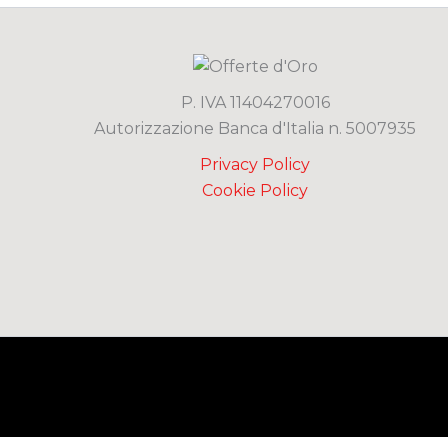
P. IVA 11404270016
Autorizzazione Banca d'Italia n. 5007935
Privacy Policy
Cookie Policy