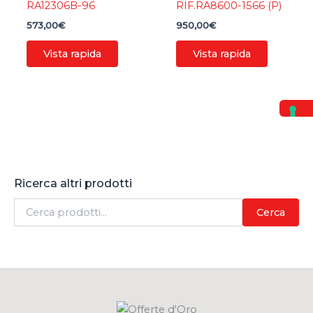
RA12306B-96
RIF.RA8600-1566 (P)
573,00
€
950,00
€
Vista rapida
Vista rapida
Ricerca altri prodotti
C
Cerca
e
r
c
a
: