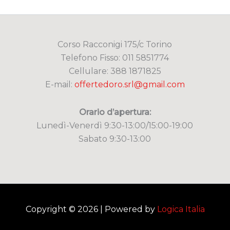
Corso Racconigi 175/c Torino
Telefono Fisso: 011 5851774
Cellulare: 388 1871825
E-mail:
offertedoro.srl@gmail.com
Orario d’apertura:
Lunedì-Venerdì 9:30-13:00/15:00-19:00
Sabato 9:30-13:00
Copyright © 2026 | Powered by
Logica Italia