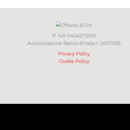
P. IVA 11404270016
Autorizzazione Banca d'Italia n. 5007935
Privacy Policy
Cookie Policy