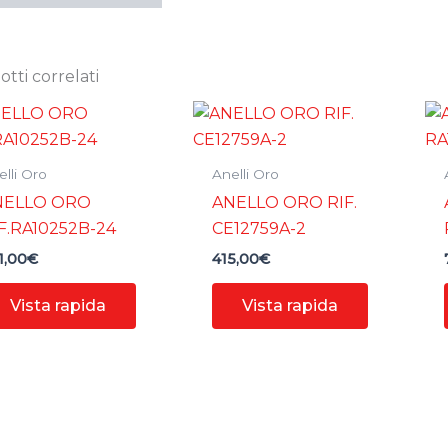
tti correlati
lli Oro
Anelli Oro
NELLO ORO
ANELLO ORO RIF.
F.RA10252B-24
CE12759A-2
1,00
€
415,00
€
Vista rapida
Vista rapida