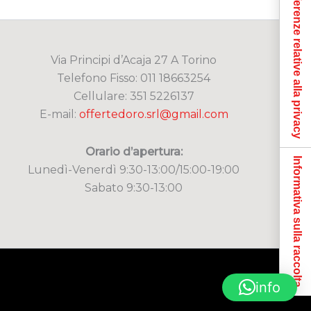
Le tue preferenze relative alla privacy
Via Principi d’Acaja 27 A Torino
Telefono Fisso: 011 18663254
Cellulare: 351 5226137
E-mail:
offertedoro.srl@gmail.com
Orario d’apertura:
Informativa sulla raccolta
Lunedì-Venerdì 9:30-13:00/15:00-19:00
Sabato 9:30-13:00
info