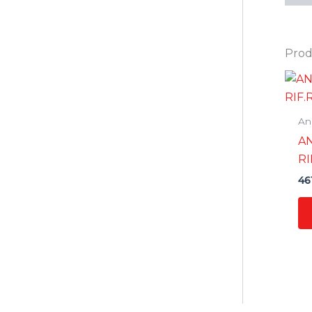
Prodo
Ane
A
RI
46