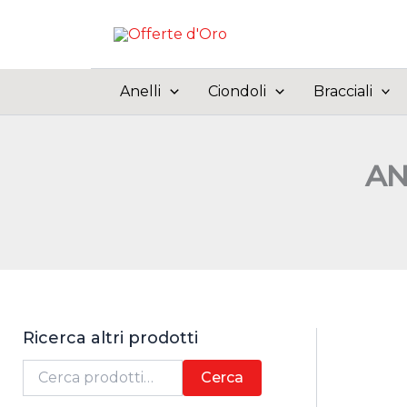
Vai
al
contenuto
Anelli
Ciondoli
Bracciali
AN
Ricerca altri prodotti
C
Cerca
e
r