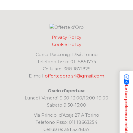
c
a
:
Privacy Policy
Cookie Policy
Corso Racconigi 175/c Torino
Telefono Fisso: 011 5851774
Cellulare: 388 1871825
E-mail:
offertedoro.srl@gmail.com
Le tue preferenze relative alla privacy
Orario d’apertura:
Lunedì-Venerdì 9:30-13:00/15:00-19:00
Sabato 9:30-13:00
Via Principi d’Acaja 27 A Torino
Telefono Fisso: 011 18663254
Cellulare: 351 5226137