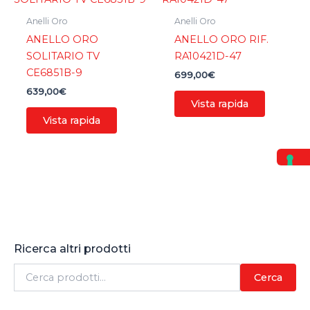
Anelli Oro
Anelli Oro
ANELLO ORO
ANELLO ORO RIF.
SOLITARIO TV
RA10421D-47
CE6851B-9
699,00
€
639,00
€
Vista rapida
Vista rapida
Ricerca altri prodotti
C
Cerca
e
r